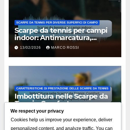
SCARPE DA TENNIS PER DIVERSE SUPERFICI DI CAMPO
Scarpe da tennis per campi
indoor: Antimarcatura,
Traspirabilità, Comfort
13/02/2026
MARCO ROSSI
CARATTERISTICHE DI PRESTAZIONE DELLE SCARPE DA TENNIS
Imbottitura nelle Scarpe da
Tennis: Comfort,
Assorbimento degli Impatti,
We respect your privacy
13/02/2026
MARCO ROSSI
Supporto
Cookies help us improve your experience, deliver
personalized content, and analyze traffic. You can