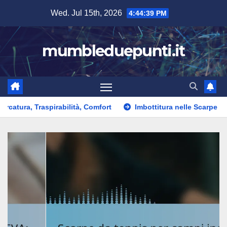
Skip
Wed. Jul 15th, 2026
4:44:40 PM
to
content
mumbleduepunti.it
spirabilità, Comfort
Imbottitura nelle Scarpe da Tennis: Co