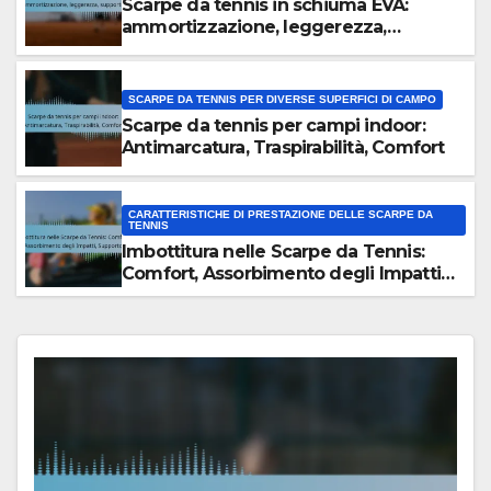
Scarpe da tennis in schiuma EVA:
ammortizzazione, leggerezza,
supporto
SCARPE DA TENNIS PER DIVERSE SUPERFICI DI CAMPO
Scarpe da tennis per campi indoor:
Antimarcatura, Traspirabilità, Comfort
CARATTERISTICHE DI PRESTAZIONE DELLE SCARPE DA
TENNIS
Imbottitura nelle Scarpe da Tennis:
Comfort, Assorbimento degli Impatti,
Supporto