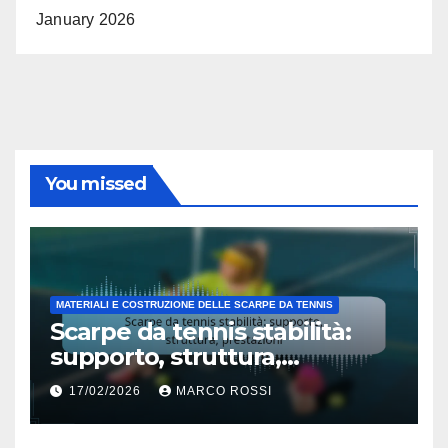
January 2026
You missed
MATERIALI E COSTRUZIONE DELLE SCARPE DA TENNIS
Scarpe da tennis stabilità:
supporto, struttura,
prestazioni
17/02/2026
MARCO ROSSI