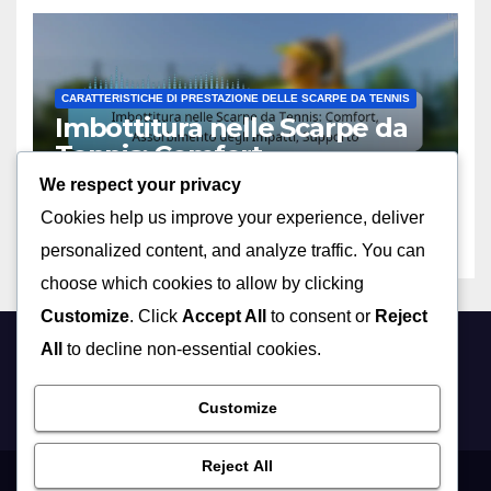
CARATTERISTICHE DI PRESTAZIONE DELLE SCARPE DA TENNIS
Imbottitura nelle Scarpe da
Tennis: Comfort,
Assorbimento degli Impatti,
We respect your privacy
13/02/2026
MARCO ROSSI
Supporto
Cookies help us improve your experience, deliver
personalized content, and analyze traffic. You can
choose which cookies to allow by clicking
Customize
. Click
Accept All
to consent or
Reject
All
to decline non-essential cookies.
mumbleduepunti.it
Customize
Reject All