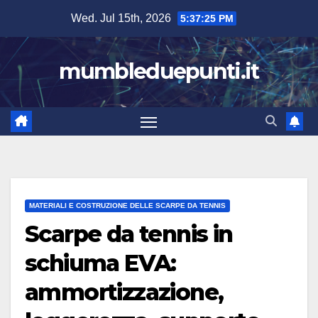
Skip
Wed. Jul 15th, 2026
5:37:26 PM
to
content
mumbleduepunti.it
MATERIALI E COSTRUZIONE DELLE SCARPE DA TENNIS
Scarpe da tennis in
schiuma EVA:
ammortizzazione,