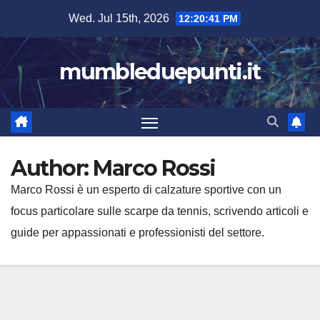
Skip
Wed. Jul 15th, 2026
12:20:42 PM
to
content
mumbleduepunti.it
Author:
Marco Rossi
Marco Rossi è un esperto di calzature sportive con un
focus particolare sulle scarpe da tennis, scrivendo articoli e
guide per appassionati e professionisti del settore.