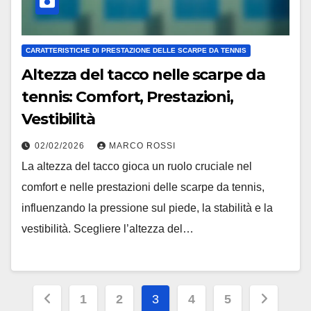
CARATTERISTICHE DI PRESTAZIONE DELLE SCARPE DA TENNIS
Altezza del tacco nelle scarpe da
tennis: Comfort, Prestazioni,
Vestibilità
02/02/2026
MARCO ROSSI
La altezza del tacco gioca un ruolo cruciale nel
comfort e nelle prestazioni delle scarpe da tennis,
influenzando la pressione sul piede, la stabilità e la
vestibilità. Scegliere l’altezza del…
Posts
1
2
3
4
5